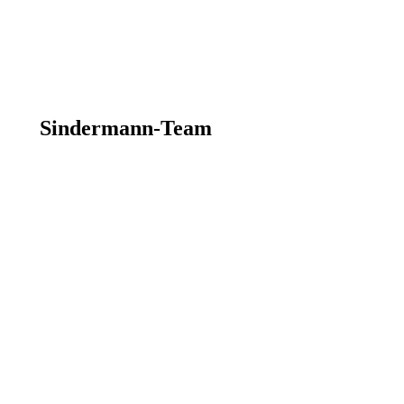
Sindermann-Team
Sindermänner und Sinderfrauen sind…
Zuverlässig – Sie halten, was sie versprechen.
Pünktlichkeit gehört unbedingt dazu. Sicherheit
und Umsicht sowieso.