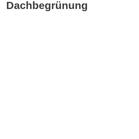
Dachbegrünung
Wohn- und Lebensqualität
Wirtschaftlichkeit
Umweltschutz