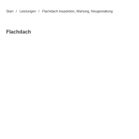
Start
Leistungen
Flachdach Inspektion, Wartung, Neugestaltung
Sie befinden sich hier:
Flachdach