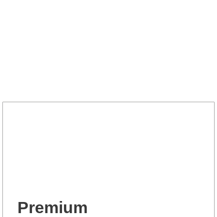
Hitzeschutz
Schallschutz
Gesamtwertung
Premium