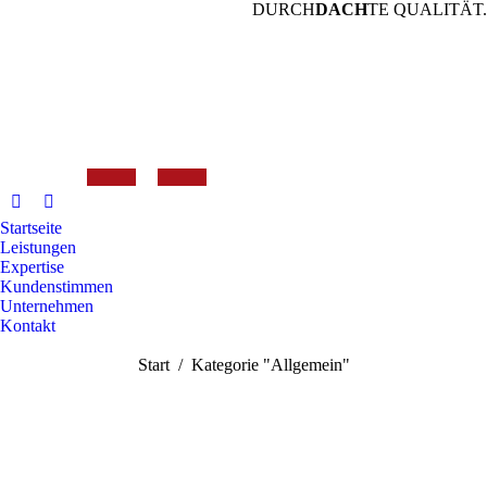
DURCH
DACH
TE QUALITÄT.
Startseite
Leistungen
Expertise
Kundenstimmen
Unternehmen
Kontakt
Search:
Sie befinden sich hier:
Start
Kategorie "Allgemein"